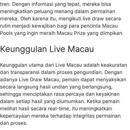
tren. Dengan informasi yang tepat, mereka bisa
meningkatkan peluang menang dalam permainan
mereka. Oleh karena itu, mengikuti live draw secara
rutin menjadi kewajiban bagi para pencinta Macau
Pools yang ingin meraih Macau Prize yang diimpikan.
Keunggulan Live Macau
Keunggulan utama dari Live Macau adalah keakuratan
dan transparansi dalam proses pengundian. Dengan
adanya Live Draw Macau, pemain dapat menyaksikan
secara langsung hasil undian yang berlangsung,
sehingga menciptakan rasa percaya dan keyakinan
dalam setiap hasil yang diumumkan. Ketika pemain
melihat hasil secara real-time, itu meningkatkan
kepercayaan mereka terhadap integritas permainan
dan proses.