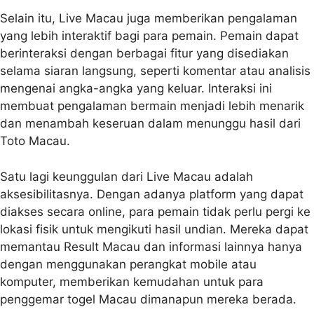
Selain itu, Live Macau juga memberikan pengalaman
yang lebih interaktif bagi para pemain. Pemain dapat
berinteraksi dengan berbagai fitur yang disediakan
selama siaran langsung, seperti komentar atau analisis
mengenai angka-angka yang keluar. Interaksi ini
membuat pengalaman bermain menjadi lebih menarik
dan menambah keseruan dalam menunggu hasil dari
Toto Macau.
Satu lagi keunggulan dari Live Macau adalah
aksesibilitasnya. Dengan adanya platform yang dapat
diakses secara online, para pemain tidak perlu pergi ke
lokasi fisik untuk mengikuti hasil undian. Mereka dapat
memantau Result Macau dan informasi lainnya hanya
dengan menggunakan perangkat mobile atau
komputer, memberikan kemudahan untuk para
penggemar togel Macau dimanapun mereka berada.