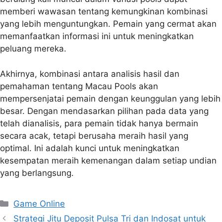
memberi wawasan tentang kemungkinan kombinasi
yang lebih menguntungkan. Pemain yang cermat akan
memanfaatkan informasi ini untuk meningkatkan
peluang mereka.
Akhirnya, kombinasi antara analisis hasil dan
pemahaman tentang Macau Pools akan
mempersenjatai pemain dengan keunggulan yang lebih
besar. Dengan mendasarkan pilihan pada data yang
telah dianalisis, para pemain tidak hanya bermain
secara acak, tetapi berusaha meraih hasil yang
optimal. Ini adalah kunci untuk meningkatkan
kesempatan meraih kemenangan dalam setiap undian
yang berlangsung.
Categories
Game Online
Strategi Jitu Deposit Pulsa Tri dan Indosat untuk