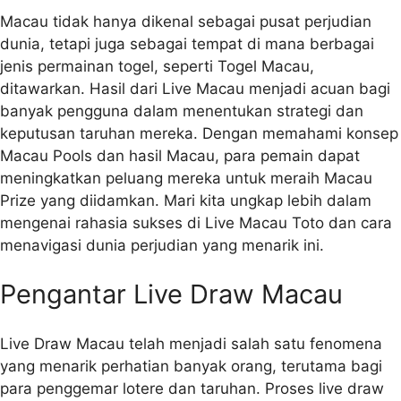
Macau tidak hanya dikenal sebagai pusat perjudian
dunia, tetapi juga sebagai tempat di mana berbagai
jenis permainan togel, seperti Togel Macau,
ditawarkan. Hasil dari Live Macau menjadi acuan bagi
banyak pengguna dalam menentukan strategi dan
keputusan taruhan mereka. Dengan memahami konsep
Macau Pools dan hasil Macau, para pemain dapat
meningkatkan peluang mereka untuk meraih Macau
Prize yang diidamkan. Mari kita ungkap lebih dalam
mengenai rahasia sukses di Live Macau Toto dan cara
menavigasi dunia perjudian yang menarik ini.
Pengantar Live Draw Macau
Live Draw Macau telah menjadi salah satu fenomena
yang menarik perhatian banyak orang, terutama bagi
para penggemar lotere dan taruhan. Proses live draw