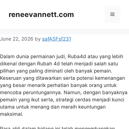
Skip
to
reneevannett.com
Menu
content
June 22, 2026
by
safASFsf231
Dalam dunia permainan judi, Ruba4d atau yang lebih
dikenal dengan Rubah 4d telah menjadi salah satu
pilihan yang paling diminati oleh banyak pemain.
Keseruan yang ditawarkan serta potensi kemenangan
yang besar menarik perhatian banyak orang untuk
mencoba peruntungannya. Namun, dengan banyaknya
pemain yang ikut serta, strategi cerdas menjadi kunci
utama untuk menang dan meraih keuntungan
maksimal.
Para ahli dalam bidang ini telah mengembangkan