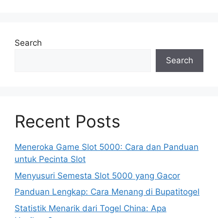
Search
Search
Recent Posts
Meneroka Game Slot 5000: Cara dan Panduan
untuk Pecinta Slot
Menyusuri Semesta Slot 5000 yang Gacor
Panduan Lengkap: Cara Menang di Bupatitogel
Statistik Menarik dari Togel China: Apa