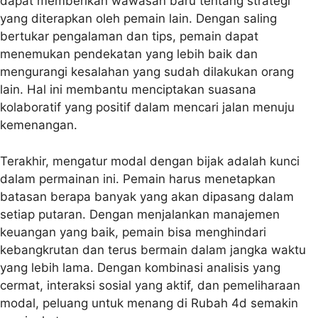
dapat memberikan wawasan baru tentang strategi
yang diterapkan oleh pemain lain. Dengan saling
bertukar pengalaman dan tips, pemain dapat
menemukan pendekatan yang lebih baik dan
mengurangi kesalahan yang sudah dilakukan orang
lain. Hal ini membantu menciptakan suasana
kolaboratif yang positif dalam mencari jalan menuju
kemenangan.
Terakhir, mengatur modal dengan bijak adalah kunci
dalam permainan ini. Pemain harus menetapkan
batasan berapa banyak yang akan dipasang dalam
setiap putaran. Dengan menjalankan manajemen
keuangan yang baik, pemain bisa menghindari
kebangkrutan dan terus bermain dalam jangka waktu
yang lebih lama. Dengan kombinasi analisis yang
cermat, interaksi sosial yang aktif, dan pemeliharaan
modal, peluang untuk menang di Rubah 4d semakin